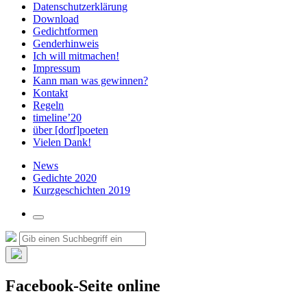
Datenschutzerklärung
Download
Gedichtformen
Genderhinweis
Ich will mitmachen!
Impressum
Kann man was gewinnen?
Kontakt
Regeln
timeline’20
über [dorf]poeten
Vielen Dank!
News
Gedichte 2020
Kurzgeschichten 2019
Suchfeld
umschalten
Suche
Suchen
nach:
Such-
Overlay
Facebook-Seite online
verbergen